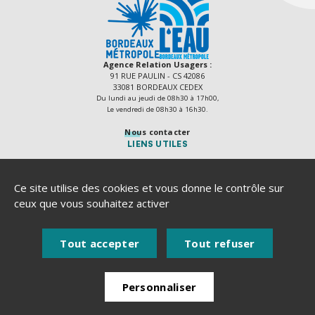
Agence Relation Usagers :
91 RUE PAULIN - CS 42086
33081 BORDEAUX CEDEX
Du lundi au jeudi de 08h30 à 17h00,
Le vendredi de 08h30 à 16h30.
Nous contacter
LIENS UTILES
Délibérations
Actes règlementaires
Ce site utilise des cookies et vous donne le contrôle sur
Recrutement
ceux que vous souhaitez activer
Marchés publics
Plan du site
Tout accepter
Tout refuser
Mentions légales
Accessibilité numérique
Personnaliser
Politique de protection des données
Une urgence ?