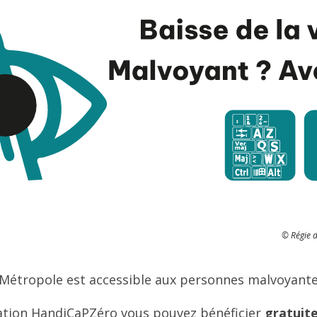
© Régie 
 Métropole est accessible aux personnes malvoyante
iation HandiCaPZéro vous pouvez bénéficier
gratui