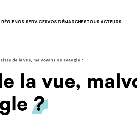
Saut au contenu
Main navigatio
 RÉGIE
NOS SERVICES
VOS DÉMARCHES
TOUS ACTEURS
aisse de la vue, malvoyant ou aveugle ?
de la vue, malv
gle ?