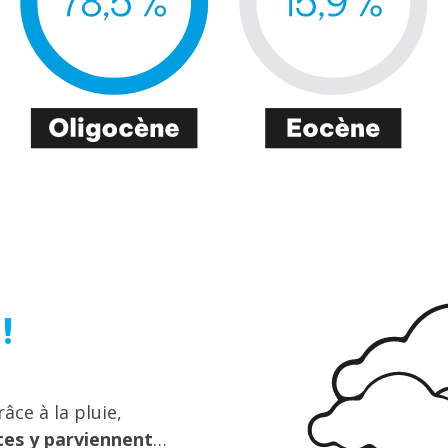
!
âce à la pluie,
tes y parviennent
…