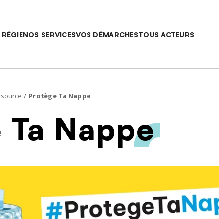
Saut au contenu
Main navigatio
 RÉGIE
NOS SERVICES
VOS DÉMARCHES
TOUS ACTEURS
ssource
Protège Ta Nappe
e Ta Nappe