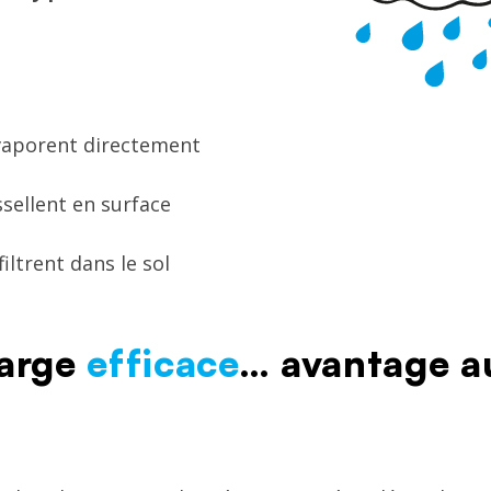
vaporent directement
sellent en surface
filtrent dans le sol
harge
efficace
… avantage a