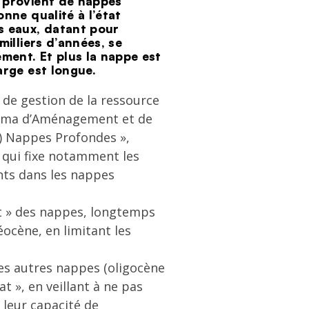
 provient de nappes
nne qualité à l’état
s eaux, datant pour
milliers d’années, se
ement. Et plus la nappe est
arge est longue.
e de gestion de la ressource
héma d’Aménagement et de
) Nappes Profondes »,
qui fixe notamment les
nts dans les nappes
at » des nappes, longtemps
ocène, en limitant les
des autres nappes (oligocène
t », en veillant à ne pas
 leur capacité de