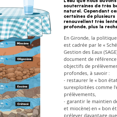
L’eau que nous buvons
Texte
souterraines de très bo
naturel. Cependant ce
certaines de plusieurs 
renouvellent très lent
profonde, plus la rech
En Gironde, la politiqu
est cadrée par le « Sc
Gestion des Eaux (SAGE
document de référence 
objectifs de prélèveme
profondes, à savoir :
- restaurer le « bon ét
surexploitées comme l’é
prélèvements,
- garantir le maintien 
et miocène) en « bon éta
prélever davantage que