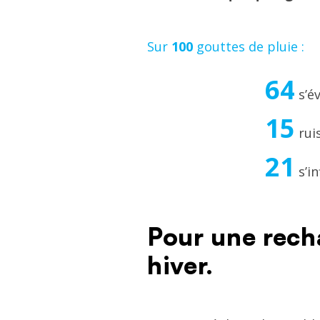
Sur
100
gouttes de pluie :
64
s’é
15
ruis
21
s’in
Pour une rec
Texte
hiver.