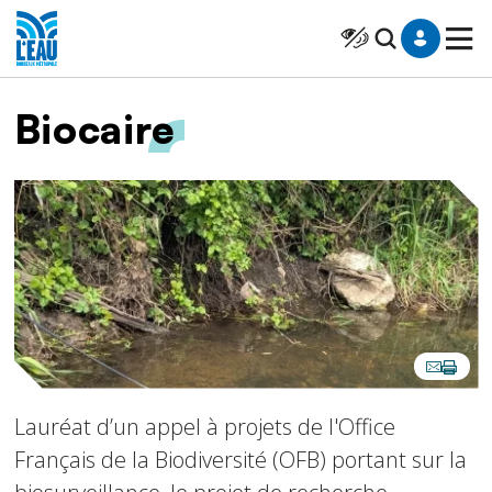
Saut au contenu
Panneau de gestion des cookies
Cliquer pour atteindr
Fil d'Ariane
Biocaire
Image
Lauréat d’un appel à projets de l'Office
Français de la Biodiversité (OFB) portant sur la