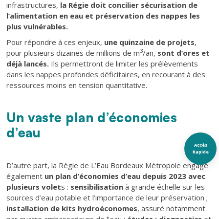
infrastructures,
la Régie doit concilier sécurisation de
l’alimentation en eau et préservation des nappes les
plus vulnérables.
Pour répondre à ces enjeux,
une quinzaine de projets
,
3
pour plusieurs dizaines de millions de m
/an,
sont d’ores et
déjà lancés.
Ils permettront de limiter les prélèvements
dans les nappes profondes déficitaires, en recourant à des
ressources moins en tension quantitative.
Un vaste plan d’économies
Texte
d’eau
Accès
Rapide
Texte
D’autre part, la Régie de L’Eau Bordeaux Métropole engage
également
un plan d’économies d’eau depuis 2023 avec
plusieurs volet
s :
sensibilisation
à grande échelle sur les
sources d’eau potable et l’importance de leur préservation ;
installation de kits hydroéconomes
, assuré notamment
par quatre ambassadeurs de l’eau ;
études ; diagnostics
et