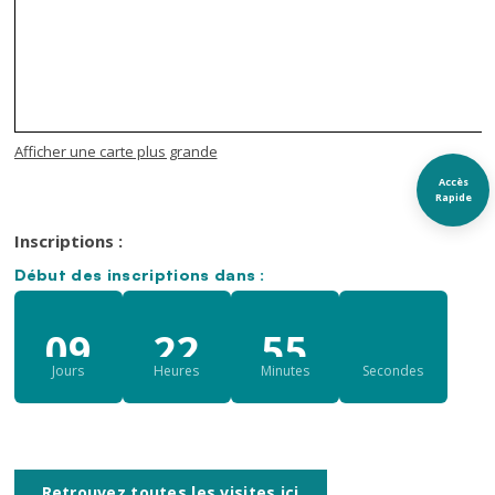
Afficher une carte plus grande
Accès
Rapide
Inscriptions :
Début des inscriptions dans :
09
22
55
39
Jours
Heures
Minutes
Secondes
Retrouvez toutes les visites ici