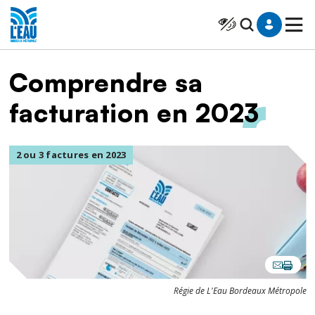
Saut au contenu
Panneau de gestion des cookies
Cliquer pour atteindr
Fil d'Ariane
Comprendre sa
facturation en 2023
Image
2 ou 3 factures en 2023
Régie de L'Eau Bordeaux Métropole