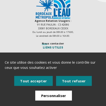
Agence Relation Usagers :
91 RUE PAULIN - CS 42086
33081 BORDEAUX CEDEX
Du lundi au jeudi de 08h30 à 17h00,
Le vendredi de 08h30 à 16h30.
Nous contacter
LIENS UTILES
Délibérations
Actes règlementaires
Ce site utilise des cookies et vous donne le contrôle sur
Recrutement
ceux que vous souhaitez activer
Marchés publics
Plan du site
Tout accepter
Tout refuser
Mentions légales
Accessibilité numérique
Personnaliser
Politique de protection des données
Une urgence ?