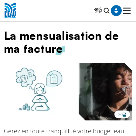
Saut au contenu
Panneau de gestion des cookies
Cliquer pour atteindr
Fil d'Ariane
La mensualisation de
ma facture
Image
Gérez en toute tranquillité votre budget eau