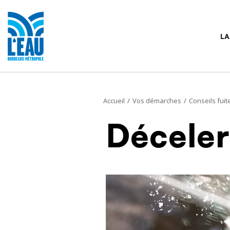
Panneau de gestion des cookies
LA
Fil d'Ariane
Accueil
Vos démarches
Conseils fuit
Déceler
Image