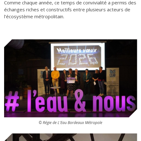
Texte
Comme chaque année, ce temps de convivialité a permis des
échanges riches et constructifs entre plusieurs acteurs de
l’écosystème métropolitain.
© Régie de L'Eau Bordeaux Métropole