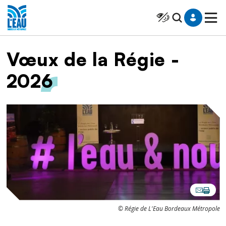
Saut au contenu
Panneau de gestion des cookies
Cliquer pour atteindr
Fil d'Ariane
Vœux de la Régie -
2026
Image
© Régie de L'Eau Bordeaux Métropole