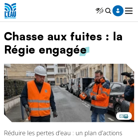
Saut au contenu
Panneau de gestion des cookies
Cliquer pour atteindr
Fil d'Ariane
Chasse aux fuites : la
Régie engagée
Image
Réduire les pertes d’eau : un plan d’actions